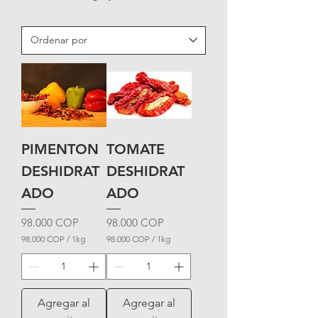
PIMENTON
TOMATE
DESHIDRAT
DESHIDRAT
ADO
ADO
Precio
Precio
98.000 COP
98.000 COP
98.000 COP
/
1kg
98.000 COP
/
1kg
9
9
8
8
.
.
0
0
0
0
Agregar al
Agregar al
0
0