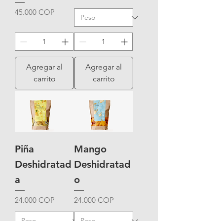
m
m
Precio
45.000 COP
o
o
s
s
Agregar al
Agregar al
carrito
carrito
Piña
Mango
Deshidratad
Deshidratad
a
o
Precio
Precio
24.000 COP
24.000 COP