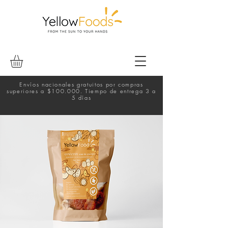
Envíos nacionales gratuitos por compras
superiores a $100.000. Tiempo de entrega 3 a
5 días