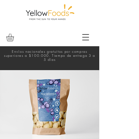
Envíos nacionales gratuitos por compras
superiores a $100.000. Tiempo de entrega 3 a
5 días