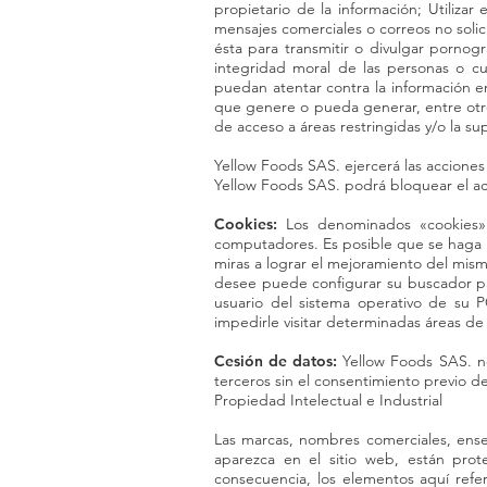
propietario de la información; Utilizar
mensajes comerciales o correos no solic
ésta para transmitir o divulgar pornogr
integridad moral de las personas o cua
puedan atentar contra la información e
que genere o pueda generar, entre otros
de acceso a áreas restringidas y/o la su
Yellow Foods SAS. ejercerá las acciones
Yellow Foods SAS. podrá bloquear el ac
Cookies:
Los denominados «cookies»
computadores. Es posible que se haga uso
miras a lograr el mejoramiento del mismo
desee puede configurar su buscador pa
usuario del sistema operativo de su 
impedirle visitar determinadas áreas de l
Cesión de datos:
Yellow Foods SAS. no 
terceros sin el consentimiento previo de
Propiedad Intelectual e Industrial
Las marcas, nombres comerciales, enseña
aparezca en el sitio web, están prot
consecuencia, los elementos aquí refer