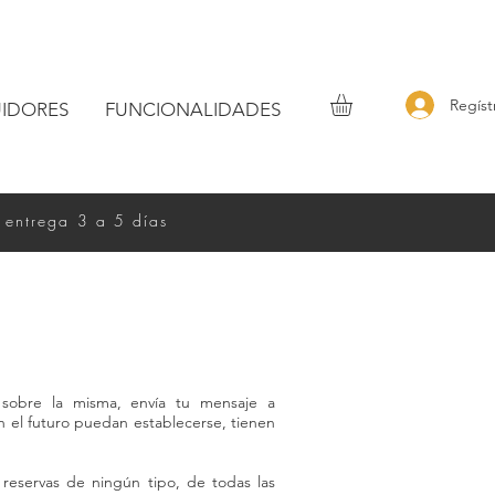
Regíst
UIDORES
FUNCIONALIDADES
 entrega 3 a 5 días
 sobre la misma, envía tu mensaje a
n el futuro puedan establecerse, tienen
 reservas de ningún tipo, de todas las