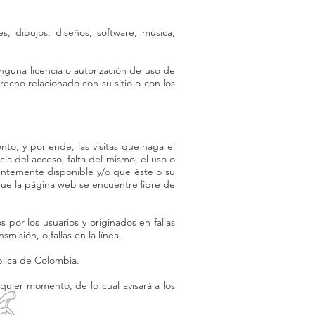
s, dibujos, diseños, software, música,
nguna licencia o autorización de uso de
echo relacionado con su sitio o con los
to, y por ende, las visitas que haga el
ia del acceso, falta del mismo, el uso o
entemente disponible y/o que éste o su
 que la página web se encuentre libre de
por los usuarios y originados en fallas
isión, o fallas en la línea.
blica de Colombia.
uier momento, de lo cual avisará a los