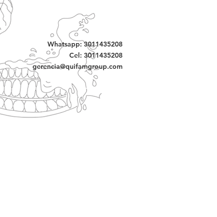
Whatsapp: 3011435208
Cel: 3011435208
gerencia@quifamgroup.com