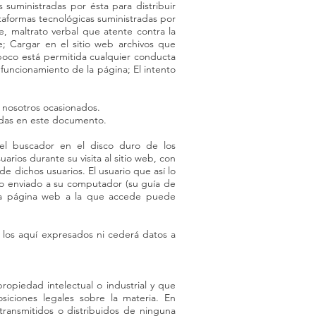
s suministradas por ésta para distribuir
ataformas tecnológicas suministradas por
le, maltrato verbal que atente contra la
e; Cargar en el sitio web archivos que
mpoco está permitida cualquier conducta
 funcionamiento de la página; El intento
a nosotros ocasionados.
nidas en este documento.
el buscador en el disco duro de los
rios durante su visita al sitio web, con
de dichos usuarios. El usuario que así lo
do enviado a su computador (su guía de
n la página web a la que accede puede
a los aquí expresados ni cederá datos a
ropiedad intelectual o industrial y que
iciones legales sobre la materia. En
transmitidos o distribuidos de ninguna