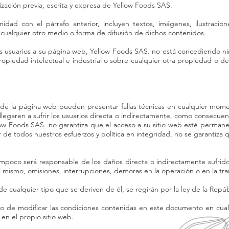
zación previa, escrita y expresa de Yellow Foods SAS.
dad con el párrafo anterior, incluyen textos, imágenes, ilustracione
 cualquier otro medio o forma de difusión de dichos contenidos.
s usuarios a su página web, Yellow Foods SAS. no está concediendo ni
piedad intelectual e industrial o sobre cualquier otra propiedad o der
 de la página web pueden presentar fallas técnicas en cualquier momen
legaren a sufrir los usuarios directa o indirectamente, como consecuenc
low Foods SAS. no garantiza que el acceso a su sitio web esté perman
ar de todos nuestros esfuerzos y política en integridad, no se garantiza
poco será responsable de los daños directa o indirectamente sufridos 
 mismo, omisiones, interrupciones, demoras en la operación o en la transm
de cualquier tipo que se deriven de él, se regirán por la ley de la Repú
o de modificar las condiciones contenidas en este documento en cualq
en el propio sitio web.