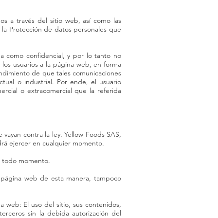
s a través del sitio web, así como las
 a la Protección de datos personales que
da como confidencial, y por lo tanto no
 los usuarios a la página web, en forma
ntendimiento de que tales comunicaciones
ual o industrial. Por ende, el usuario
rcial o extracomercial que la referida
 vayan contra la ley. Yellow Foods SAS,
odrá ejercer en cualquier momento.
 en todo momento.
la página web de esta manera, tampoco
 web: El uso del sitio, sus contenidos,
 terceros sin la debida autorización del