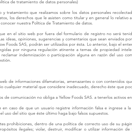
lítica de tratamiento de datos personales)
 y tratamiento que realizamos sobre los datos personales recolectado
tos, los derechos que le asisten como titular y en general lo relativo
a conocer nuestra Política de Tratamiento de datos.
ue en el sitio web por fuera del formulario de registro no será teni
 Las ideas, opiniones, sugerencias y comentarios que sean enviados por
llow Foods SAS, podrán ser utilizados por ésta. Lo anterior, bajo el e
egidas por ninguna regulación atinente a temas de propiedad intelect
 reclamar indemnización o participación alguna en razón del uso come
stión.
 web de informaciones difamatorias, amenazantes o con contenidos que
sitio cualquier material que considere inadecuado, derecho éste que p
dios de comunicación no obliga a Yellow Foods SAS. a tenerlos activos
 en caso de que un usuario registre información falsa e ingrese a 
l uso del sitio que éste último haga bajo falsos supuestos.
tes prohibiciones, dentro de una política de correcto uso de su página
opósitos ilegales; violar, destruir, modificar o utilizar información de