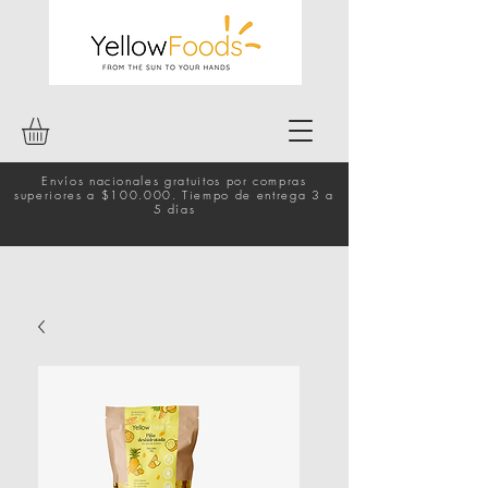
Envíos nacionales gratuitos por compras
superiores a $100.000. Tiempo de entrega 3 a
5 días