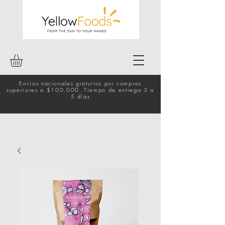
Envíos nacionales gratuitos por compras
superiores a $100.000. Tiempo de entrega 3 a
5 días