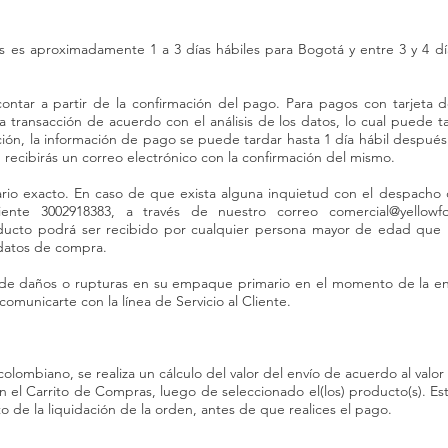
 es aproximadamente 1 a 3 días hábiles para Bogotá y entre 3 y 4 dí
tar a partir de la confirmación del pago. Para pagos con tarjeta de
transacción de acuerdo con el análisis de los datos, lo cual puede ta
ación, la información de pago se puede tardar hasta 1 día hábil despu
 recibirás un correo electrónico con la confirmación del mismo.
rario exacto. En caso de que exista alguna inquietud con el despach
liente 3002918383, a través de nuestro correo
comercial@yellowf
ducto podrá ser recibido por cualquier persona mayor de edad que h
 datos de compra.
de daños o rupturas en su empaque primario en el momento de la entr
municarte con la línea de Servicio al Cliente.
 colombiano, se realiza un cálculo del valor del envío de acuerdo al valor
 el Carrito de Compras, luego de seleccionado el(los) producto(s). Este
de la liquidación de la orden, antes de que realices el pago.