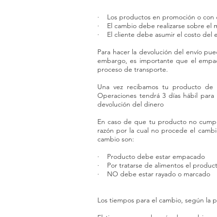
· Los productos en promoción o con 
· El cambio debe realizarse sobre el 
· El cliente debe asumir el costo del en
Para hacer la devolución del envío pu
embargo, es importante que el empaq
proceso de transporte.
Una vez recibamos tu producto de v
Operaciones tendrá 3 días hábil para 
devolución del dinero
En caso de que tu producto no cumpla 
razón por la cual no procede el cambio
cambio son:
· Producto debe estar empacado
· Por tratarse de alimentos el produc
· NO debe estar rayado o marcado
Los tiempos para el cambio, según la p