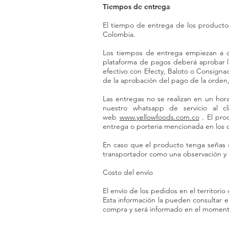
Tiempos de entrega
El tiempo de entrega de los productos
Colombia.
Los tiempos de entrega empiezan a con
plataforma de pagos deberá aprobar la 
efectivo con Efecty, Baloto o Consign
de la aprobación del pago de la orden,
Las entregas no se realizan en un ho
nuestro whatsapp de servicio al c
web
www.yellowfoods.com.co
. El pro
entrega o porteria mencionada en los
En caso que el producto tenga señas 
transportador como una observación y co
Costo del envío
El envío de los pedidos en el territorio
Esta información la pueden consultar en
compra y será informado en el momento 