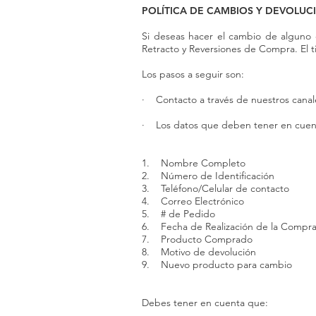
POLÍTICA DE CAMBIOS Y DEVOLUC
Si deseas hacer el cambio de alguno 
Retracto y Reversiones de Compra. El t
Los pasos a seguir son:
· Contacto a través de nuestros canale
· Los datos que deben tener en cuenta
1. Nombre Completo
2. Número de Identificación
3. Teléfono/Celular de contacto
4. Correo Electrónico
5. # de Pedido
6. Fecha de Realización de la Compr
7. Producto Comprado
8. Motivo de devolución
9. Nuevo producto para cambio
Debes tener en cuenta que: