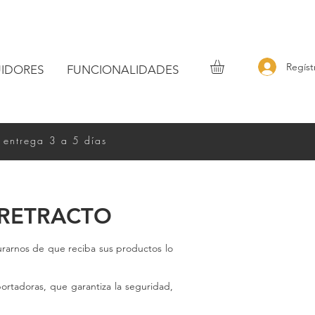
Regíst
UIDORES
FUNCIONALIDADES
 entrega 3 a 5 días
 RETRACTO
urarnos de que reciba sus productos lo
portadoras, que garantiza la seguridad,