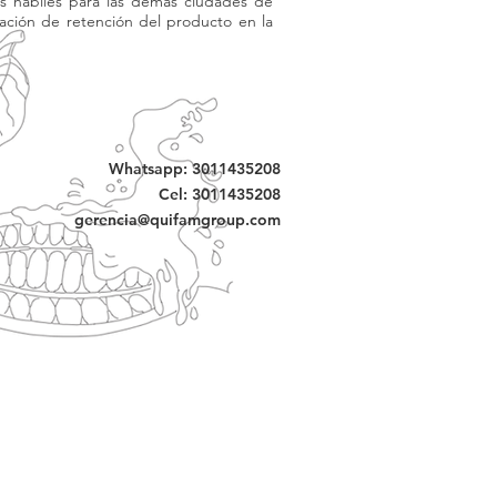
as hábiles para las demás ciudades de
ación de retención del producto en la
Whatsapp: 3011435208
Cel: 3011435208
gerencia@quifamgroup.com