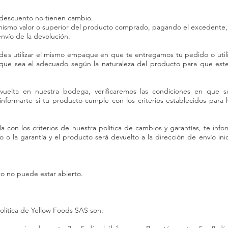
descuento no tienen cambio.
mismo valor o superior del producto comprado, pagando el excedente, 
vío de la devolución.​​
edes utilizar el mismo empaque en que te entregamos tu pedido o util
ue sea el adecuado según la naturaleza del producto para que este
uelta en nuestra bodega, verificaremos las condiciones en que s
informarte si tu producto cumple con los criterios establecidos para
con los criterios de nuestra política de cambios y garantías, te info
 o la garantía y el producto será devuelto a la dirección de envío ini
to no puede estar abierto.
olítica de Yellow Foods SAS son: