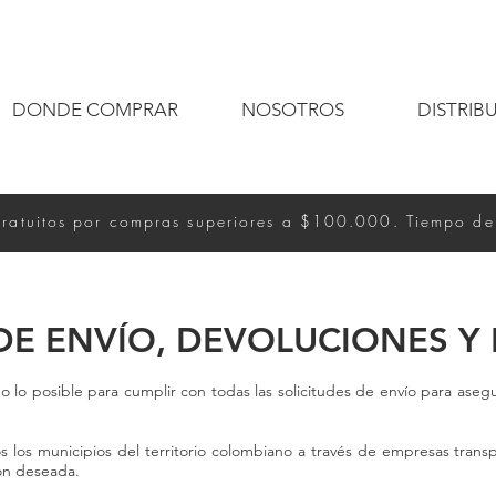
DONDE COMPRAR
NOSOTROS
DISTRIB
gratuitos por compras superiores a $100.000. Tiempo de
 DE ENVÍO, DEVOLUCIONES Y
lo posible para cumplir con todas las solicitudes de envío para aseg
s los municipios del territorio colombiano a través de empresas trans
ión deseada.