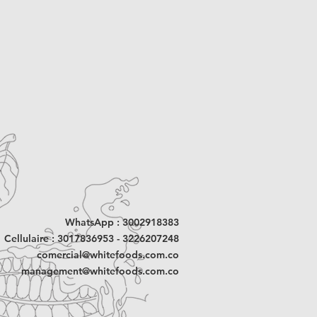
WhatsApp : 3002918383
Cellulaire : 3017836953 - 3226207248
comercial@whitefoods.com.co
management@whitefoods.com.co