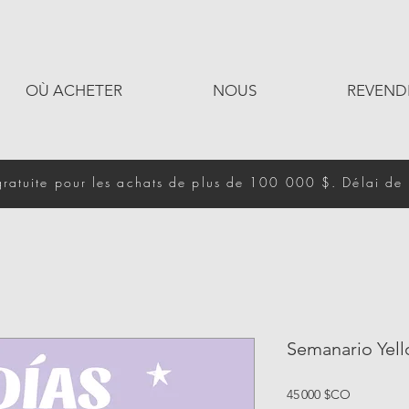
OÙ ACHETER
NOUS
REVEND
gratuite pour les achats de plus de 100 000 $. Délai de 
Semanario Yel
Prix
45 000 $CO