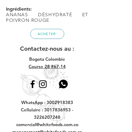
Ingrédients:
ANANAS DÉSHYDRATÉ ET
POIVRON ROUGE
ACHETER
Contactez-nous au :
Bogota Colombie
Course 28 #67-14
WhatsApp :
3002918383
Cellulaire :
3017836953
-
3226207248
comercial@whitefoods.com.co
management@whitefoods.com.co