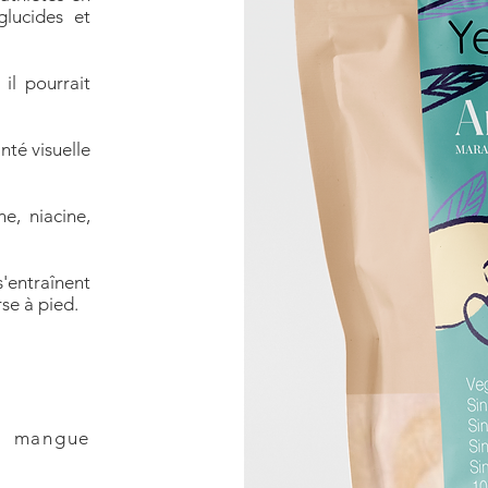
glucides et
il pourrait
anté visuelle
ne, niacine,
'entraînent
se à pied.
mangue