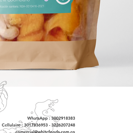
WhatsApp : 3002918383
Cellulaire : 3017836953 - 3226207248
comercial@whitefoods.com.co