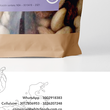
WhatsApp : 3002918383
Cellulaire : 3017836953 - 3226207248
comercial@whitefoods.com.co