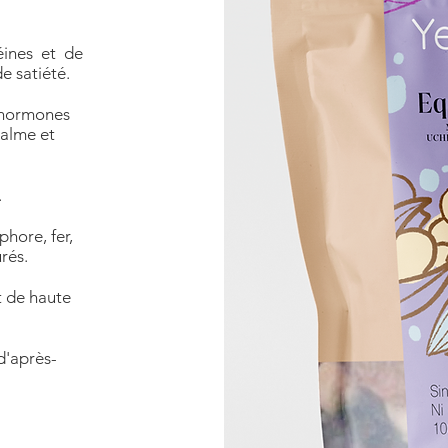
éines et de
de satiété.
s hormones
calme et
.
hore, fer,
rés.
t de haute
d'après-