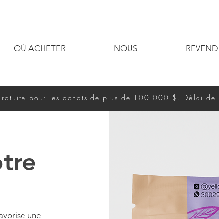
OÙ ACHETER
NOUS
REVEND
gratuite pour les achats de plus de 100 000 $. Délai de 
otre
favorise une