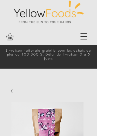
Livraison nationale gratuite pour les achats de
plus de 100 000 $. Délai de livraison 3 à 5
jours