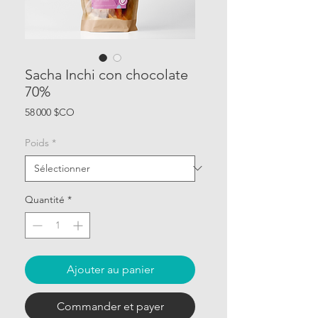
Sacha Inchi con chocolate
70%
Prix
58 000 $CO
Poids
*
Quantité
*
Ajouter au panier
Commander et payer