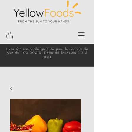
Livraison nationale gratuite pour les achats de
plus de 100 000 $. Délai de livraison 3 à 5
jours