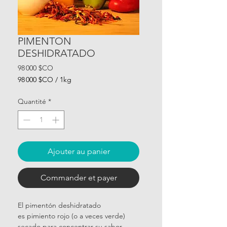
PIMENTON
DESHIDRATADO
Prix
98 000 $CO
98 000 $CO
/
1kg
98 000 $CO
pour
Quantité
*
1
Kilogramme
Ajouter au panier
Commander et payer
El pimentón deshidratado
es pimiento rojo (o a veces verde)
secado para concentrar su sabor,