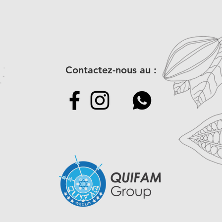
augmenter la glycém
3 unités x Épicé pou
contient de la capsa
total)
stimuler le métabolis
Taille 170g = env. 6 
saveur épicée est ras
Taille 300g = env. 10 
ne pas avoir envie d
(30g = correspond à d
consommation, en plu
mesures)
Contactez-nous au :
immunitaire. Il est ri
Excellente collation 
qui aiment les sucreri