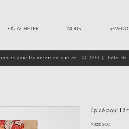
OÙ ACHETER
NOUS
REVEND
gratuite pour les achats de plus de 100 000 $. Délai de 
Épicé pour l'â
Prix
40 000 $CO