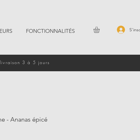
S'ins
EURS
FONCTIONNALITÉS
livraison 3 à 5 jours
me - Ananas épicé