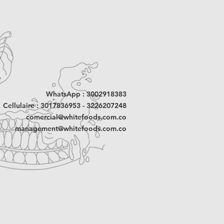
ie plus rapidement. Le piment
r l'âme (43g chaque unité = 129g au
ïne, un composant qui aide à
me et réduit les envies de sucre. La
portions de 30g
sasiante et encourage le palais à
portions de 30
e manger des sucreries après
eux cuillères à soupe ou cuillères-
s de stimuler le système
che en vitamine C
pour l'anxiété et pour les personnes
es.
WhatsApp : 3002918383
Cellulaire : 3017836953 - 3226207248
comercial@whitefoods.com.co
management@whitefoods.com.co