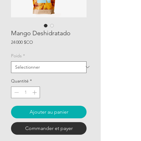
Mango Deshidratado
Prix
24 000 $CO
Poids
*
Quantité
*
Ajouter au panier
Commander et payer