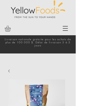
Livraison nationale gratuite pour les achats de
plus de 100 000 $. Délai de livraison 3 à 5
jours