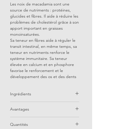
Les noix de macadamia sont une
source de nutriments : protéines,
glucides et fibres. Il aide à réduire les
problèmes de cholestérol grâce à son
apport important en graisses
monoinsaturées.
Sa teneur en fibres aide à réguler le
transit intestinal, en même temps, sa
teneur en nutriments renforce le
système immunitaire. Sa teneur
élevée en calcium et en phosphore
favorise le renforcement et le
développement des os et des dents
Ingrédients
Macadamia colombienne au four
Avantages
Les noix de macadamia sont une
Quantités
source de nutriments : protéines,