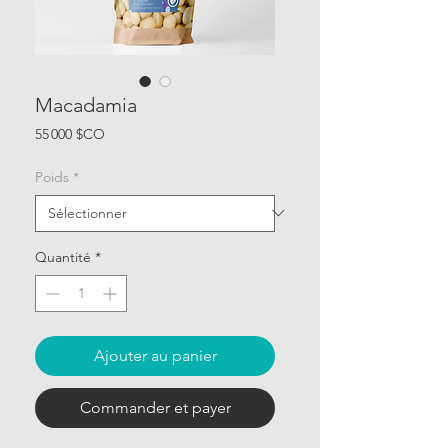
Macadamia
Prix
55 000 $CO
Poids
*
Quantité
*
Ajouter au panier
Commander et payer