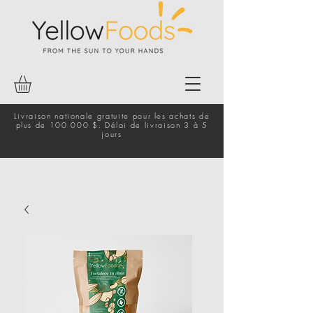
Livraison nationale gratuite pour les achats de
plus de 100 000 $. Délai de livraison 3 à 5
jours