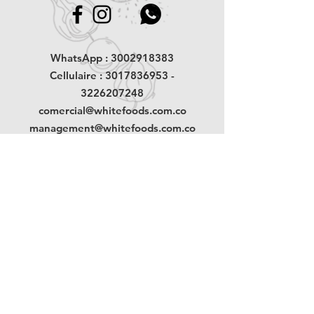
grâce à l'apport de vitamine C, il
contribue à améliorer les besoins
quotidiens.
Il serait recommandé de le
WhatsApp :
3002918383
consommer après le déjeuner ou
comme collation en cas d'anxiété.
Cellulaire :
3017836953
-
3226207248
comercial@whitefoods.com.co
management@whitefoods.com.co
Politique de traitement des données
personnelles
Politique d'expédition et de retour