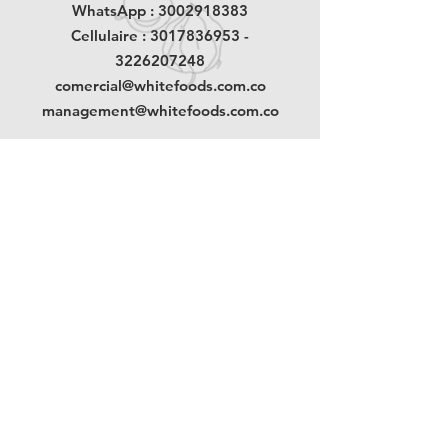
WhatsApp :
3002918383
Cellulaire :
3017836953
-
3226207248
comercial@whitefoods.com.co
management@whitefoods.com.co
Politique de traitement des données
personnelles
Politique d'expédition et de retour