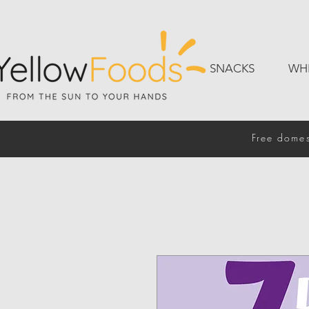
SNACKS
WH
Free domes