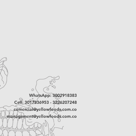
WhatsApp: 3002918383
Cell: 3017836953 - 3226207248
comercial@yellowfoods.com.co
management@yellowfoods.com.co