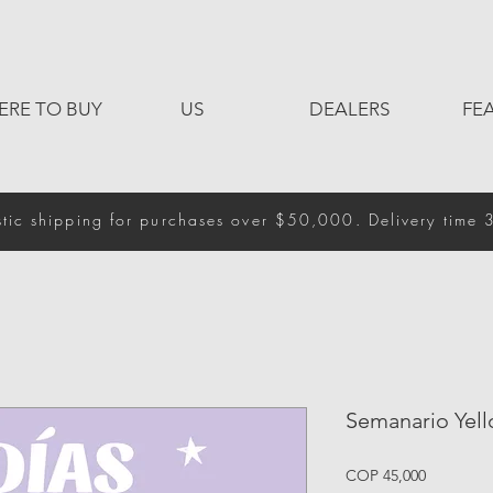
ERE TO BUY
US
DEALERS
FE
tic shipping for purchases over $50,000. Delivery time 
Semanario Yel
Price
COP 45,000