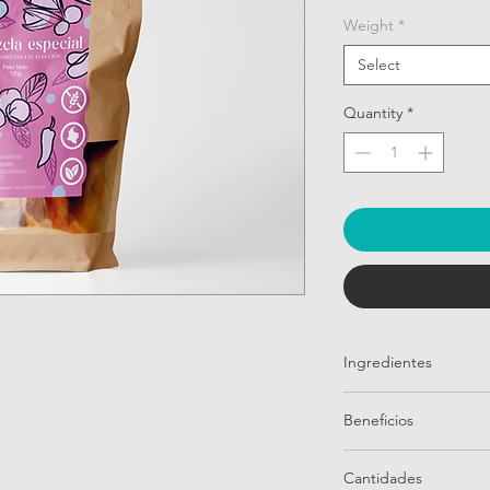
Weight
*
Select
Quantity
*
Ingredientes
Macadamia cubierta 
Beneficios
La macadamia cubiert
Cantidades
combinación que no s