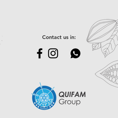
también ofrece varios
Tamaño 170gr = Apro
macadamia es rica en
ácidos grasos monoin
Tamaño 300gr = Apro
colesterol malo (LDL
estado. También cont
(30gr = Corresponde
vitamina E, que prote
medidoras)
Contact us in:
causado por los radica
Por otro lado, el cho
aporta flavonoides qu
sanguínea y mejoran 
producción de serot
energía y satisface l
cuando se consume c
es ideal para un snac
mejora la salud cardi
y buen humor.