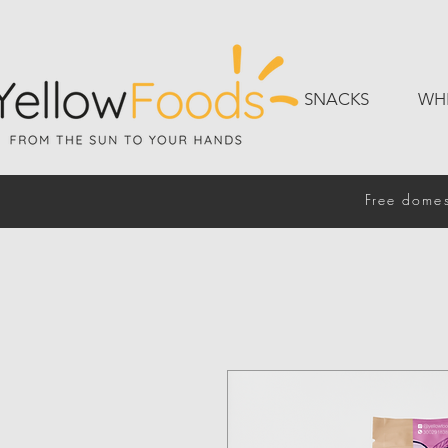
SNACKS
WH
Free domes