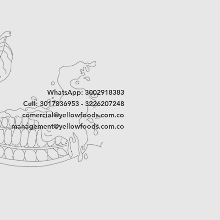
 beneficios para la salud. La
x. 6 porciones de 30gr
 grasas saludables, especialmente
saturados, que ayudan a reducir el
x. 10 porciones de 30gr
) y a mantener el corazón en buen
iene antioxidantes como la
 a dos cucharadas soperas o
ge las células contra el daño
les libres.
colate, especialmente el oscuro,
e benefician la circulación
WhatsApp: 3002918383
el estado de ánimo, estimulando la
Cell: 3017836953 - 3226207248
onina. Además, es una fuente de
comercial@yellowfoods.com.co
os antojos de forma saludable
management@yellowfoods.com.co
on moderación. Esta combinación
k delicioso que aporta nutrientes,
ovascular y da un boost de energía