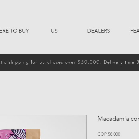
ERE TO BUY
US
DEALERS
FE
tic shipping for purchases over $50,000. Delivery time 
Macadamia con
Price
COP 58,000