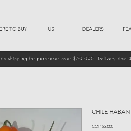
ERE TO BUY
US
DEALERS
FE
tic shipping for purchases over $50,000. Delivery time 
CHILE HABA
Price
COP 65,000