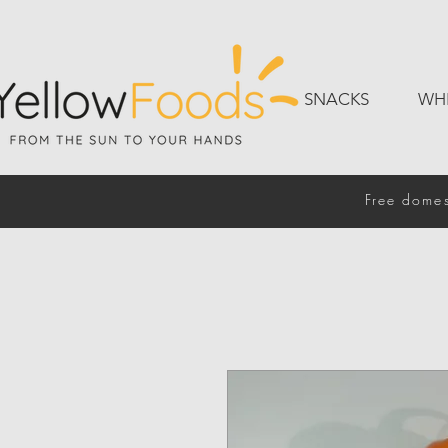
SNACKS
WH
Free domes