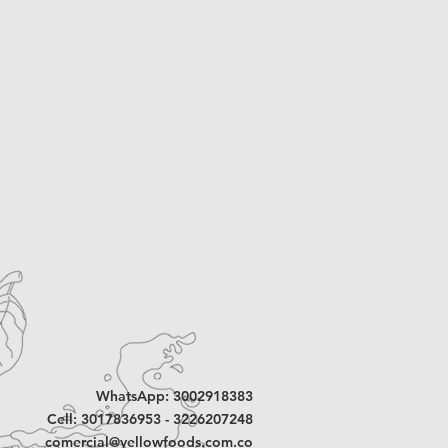
WhatsApp: 3002918383
Cell: 3017836953 - 3226207248
comercial@yellowfoods.com.co